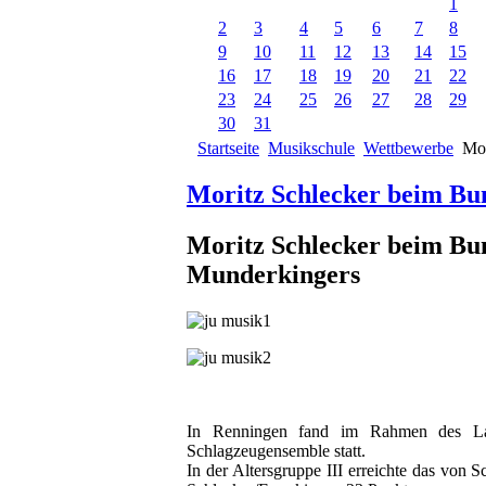
1
2
3
4
5
6
7
8
9
10
11
12
13
14
15
16
17
18
19
20
21
22
23
24
25
26
27
28
29
30
31
Startseite
Musikschule
Wettbewerbe
Mor
Moritz Schlecker beim Bu
Moritz Schlecker beim Bu
Munderkingers
In Renningen fand im Rahmen des Lan
Schlagzeugensemble statt.
In der Altersgruppe III erreichte das von