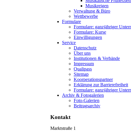
Musikalische Früherzie
Musikreigen
Verwaltung & Büro
Wettbewerbe
Formulare
Formulare: ganzjähriger Unterr
Formulare: Kurse
Einwilligungen
Service
Datenschutz
Über uns
Institutionen & Verbände
Impressum
Qualipass
Sitemap
Koorperationspartner
Erklärung zur Barrierefreiheit
Formulare: ganzjähriger Unterr
Archiv & Fotogalerien
Foto-Galerien
Beitragsarchiv
Kontakt
Marktstraße 1