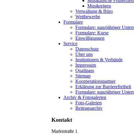
Musikalische Früherzie
Musikreigen
Verwaltung & Büro
Wettbewerbe
Formulare
Formulare: ganzjähriger Unterr
Formulare: Kurse
Einwilligungen
Service
Datenschutz
Über uns
Institutionen & Verbände
Impressum
Qualipass
Sitemap
Koorperationspartner
Erklärung zur Barrierefreiheit
Formulare: ganzjähriger Unterr
Archiv & Fotogalerien
Foto-Galerien
Beitragsarchiv
Kontakt
Marktstraße 1